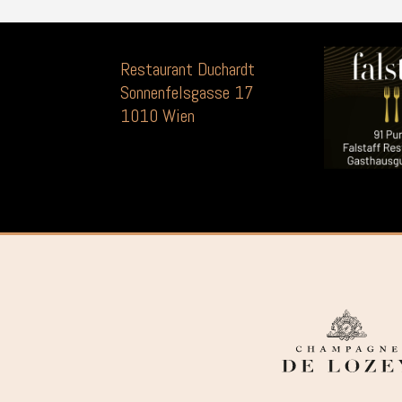
Restaurant Duchardt
Sonnenfelsgasse 17
1010 Wien