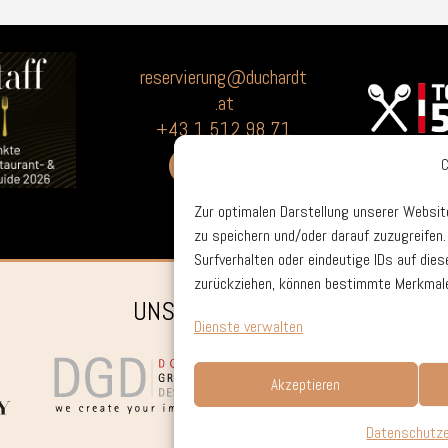
reservierung@duchardt
.at
+43 1 512 98 71


Zur optimalen Darstellung unserer Websit
zu speichern und/oder darauf zuzugreifen
Surfverhalten oder eindeutige IDs auf die
zurückziehen, können bestimmte Merkmale
UNSERE PARTNER
Dienste verwalten
Akzeptieren
Datenschutzer